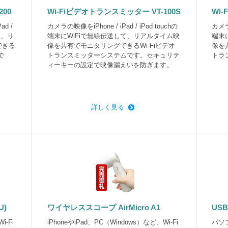
200
Wi-Fiビデオトランスミッター VT-100S
Wi
d /
カメラの映像をiPhone / iPad / iPod touchの
カメラの
て、リ
端末にWiFiで無線伝送して、リアルタイム映
端末
できる
像を共有でモニタリングできるWi-Fiビデオ
像を
で
トランスミッターシステムです。セキュリテ
トラ
ィーキーの設定で映像漏えいを防ぎます。
詳しく見る
U)
ワイヤレススコープ AirMicro A1
US
i-Fi
iPhoneやiPad、PC（Windows）など、Wi-Fi
パソ