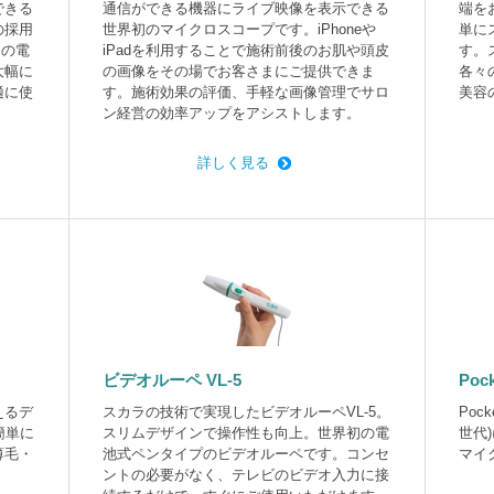
できる
通信ができる機器にライブ映像を表示できる
端を
の採用
世界初のマイクロスコープです。iPhoneや
単に
要因の電
iPadを利用することで施術前後のお肌や頭皮
す。
大幅に
の画像をその場でお客さまにご提供できま
各々
適に使
す。施術効果の評価、手軽な画像管理でサロ
美容
ン経営の効率アップをアシストします。
詳しく見る
ビデオルーペ VL-5
Pock
えるデ
スカラの技術で実現したビデオルーペVL-5。
Pock
簡単に
スリムデザインで操作性も向上。世界初の電
世代
薄毛・
池式ペンタイプのビデオルーペです。コンセ
マイ
ントの必要がなく、テレビのビデオ入力に接