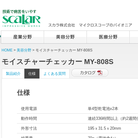
HOME
>
美容分野
> モイスチャーチェッカー MY-808S
モイスチャーチェッカー MY-808S
製品紹介
仕様
よくある質問
仕様
使用電源
単4型乾電池x2本
動作時間
連続336時間以上（約2週
外形寸法
195ｘ31.5ｘ20mm